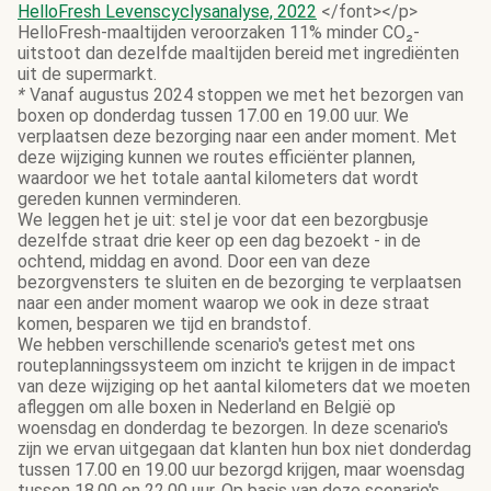
HelloFresh Levenscyclysanalyse, 2022
</font></p>
HelloFresh-maaltijden veroorzaken 11% minder CO₂-
uitstoot dan dezelfde maaltijden bereid met ingrediënten
uit de supermarkt.
*
Vanaf augustus 2024 stoppen we met het bezorgen van
boxen op donderdag tussen 17.00 en 19.00 uur. We
verplaatsen deze bezorging naar een ander moment. Met
deze wijziging kunnen we routes efficiënter plannen,
waardoor we het totale aantal kilometers dat wordt
gereden kunnen verminderen.
We leggen het je uit: stel je voor dat een bezorgbusje
dezelfde straat drie keer op een dag bezoekt - in de
ochtend, middag en avond. Door een van deze
bezorgvensters te sluiten en de bezorging te verplaatsen
naar een ander moment waarop we ook in deze straat
komen, besparen we tijd en brandstof.
We hebben verschillende scenario's getest met ons
routeplanningssysteem om inzicht te krijgen in de impact
van deze wijziging op het aantal kilometers dat we moeten
afleggen om alle boxen in Nederland en België op
woensdag en donderdag te bezorgen. In deze scenario's
zijn we ervan uitgegaan dat klanten hun box niet donderdag
tussen 17.00 en 19.00 uur bezorgd krijgen, maar woensdag
tussen 18.00 en 22.00 uur. Op basis van deze scenario's