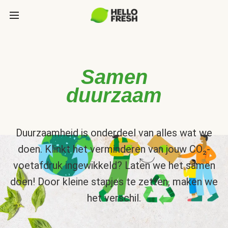
Samen
duurzaam
Duurzaamheid is onderdeel van alles wat we
doen. Klinkt het verminderen van jouw CO₂-
voetafdruk ingewikkeld? Laten we het samen
doen! Door kleine stapjes te zetten, maken we
het verschil.