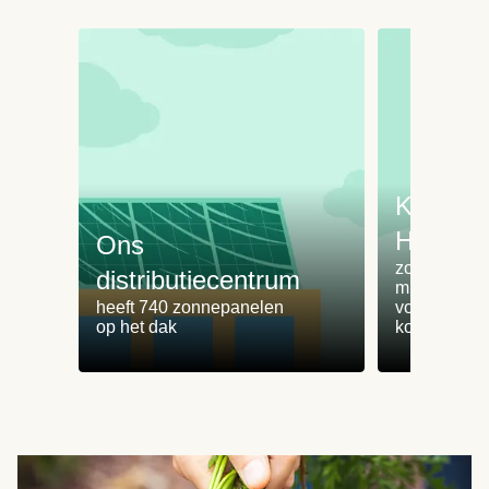
Koken 
HelloFr
Ons
zorgt voor 
distributiecentrum
minder
heeft 740 zonnepanelen
voedselvers
op het dak
koken zonde