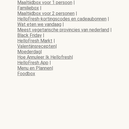
Maaltijdbox voor 1 persoon
|
Familiebox
|
Maaltijdbox voor 2 personen
|
HelloFresh-kortingscodes en cadeaubonnen
|
Wat eten we vandaag
|
Meest vegetarische provincies van nederland
|
Black Friday
|
HelloFresh Markt
|
Valentijnsrecepten
|
Moederdag
|
Hoe Annuleer Ik Hellofresh
|
HelloFresh App
|
Menu en Plannen
|
Foodbox