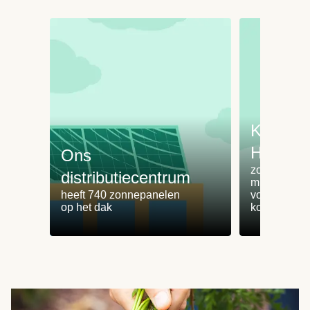
Koken 
HelloFr
Ons
zorgt voor 
distributiecentrum
minder
heeft 740 zonnepanelen
voedselvers
op het dak
koken zonde