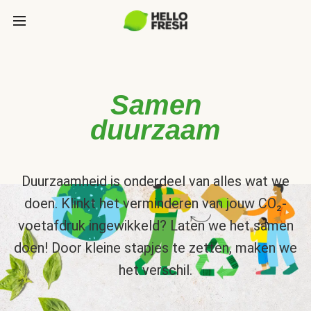
Samen
duurzaam
Duurzaamheid is onderdeel van alles wat we
doen. Klinkt het verminderen van jouw CO₂-
voetafdruk ingewikkeld? Laten we het samen
doen! Door kleine stapjes te zetten, maken we
het verschil.