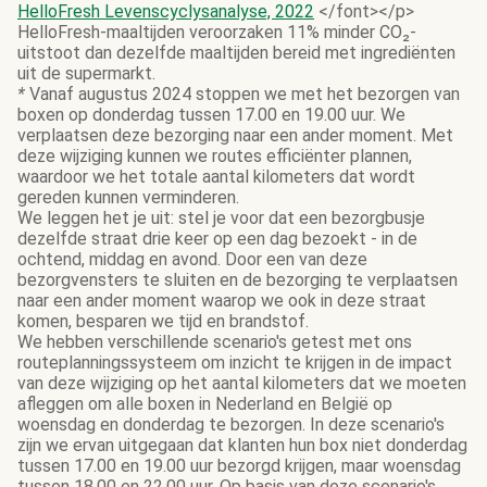
HelloFresh Levenscyclysanalyse, 2022
</font></p>
HelloFresh-maaltijden veroorzaken 11% minder CO₂-
uitstoot dan dezelfde maaltijden bereid met ingrediënten
uit de supermarkt.
*
Vanaf augustus 2024 stoppen we met het bezorgen van
boxen op donderdag tussen 17.00 en 19.00 uur. We
verplaatsen deze bezorging naar een ander moment. Met
deze wijziging kunnen we routes efficiënter plannen,
waardoor we het totale aantal kilometers dat wordt
gereden kunnen verminderen.
We leggen het je uit: stel je voor dat een bezorgbusje
dezelfde straat drie keer op een dag bezoekt - in de
ochtend, middag en avond. Door een van deze
bezorgvensters te sluiten en de bezorging te verplaatsen
naar een ander moment waarop we ook in deze straat
komen, besparen we tijd en brandstof.
We hebben verschillende scenario's getest met ons
routeplanningssysteem om inzicht te krijgen in de impact
van deze wijziging op het aantal kilometers dat we moeten
afleggen om alle boxen in Nederland en België op
woensdag en donderdag te bezorgen. In deze scenario's
zijn we ervan uitgegaan dat klanten hun box niet donderdag
tussen 17.00 en 19.00 uur bezorgd krijgen, maar woensdag
tussen 18.00 en 22.00 uur. Op basis van deze scenario's