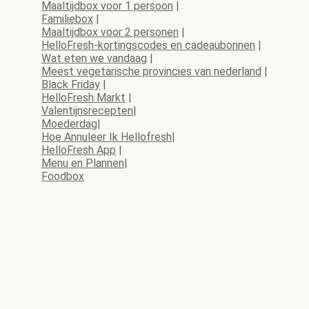
Maaltijdbox voor 1 persoon
|
Familiebox
|
Maaltijdbox voor 2 personen
|
HelloFresh-kortingscodes en cadeaubonnen
|
Wat eten we vandaag
|
Meest vegetarische provincies van nederland
|
Black Friday
|
HelloFresh Markt
|
Valentijnsrecepten
|
Moederdag
|
Hoe Annuleer Ik Hellofresh
|
HelloFresh App
|
Menu en Plannen
|
Foodbox