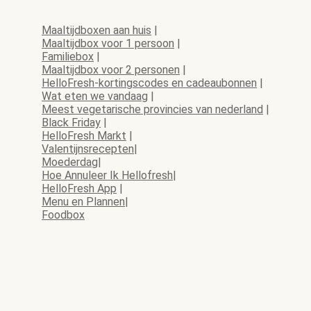
Maaltijdboxen aan huis
|
Maaltijdbox voor 1 persoon
|
Familiebox
|
Maaltijdbox voor 2 personen
|
HelloFresh-kortingscodes en cadeaubonnen
|
Wat eten we vandaag
|
Meest vegetarische provincies van nederland
|
Black Friday
|
HelloFresh Markt
|
Valentijnsrecepten
|
Moederdag
|
Hoe Annuleer Ik Hellofresh
|
HelloFresh App
|
Menu en Plannen
|
Foodbox