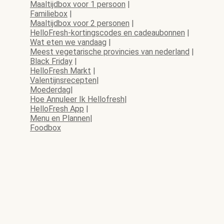
Maaltijdbox voor 1 persoon
|
Familiebox
|
Maaltijdbox voor 2 personen
|
HelloFresh-kortingscodes en cadeaubonnen
|
Wat eten we vandaag
|
Meest vegetarische provincies van nederland
|
Black Friday
|
HelloFresh Markt
|
Valentijnsrecepten
|
Moederdag
|
Hoe Annuleer Ik Hellofresh
|
HelloFresh App
|
Menu en Plannen
|
Foodbox