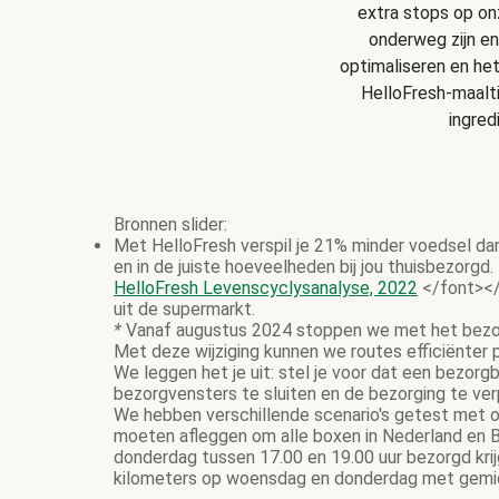
extra stops op onz
onderweg zijn en
optimaliseren en he
HelloFresh-maalt
ingred
Bronnen slider:
Met HelloFresh verspil je 21% minder voedsel da
en in de juiste hoeveelheden bij jou thuisbezorgd.
HelloFresh Levenscyclysanalyse, 2022
</font></
uit de supermarkt.
*
Vanaf augustus 2024 stoppen we met het bezor
Met deze wijziging kunnen we routes efficiënter
We leggen het je uit: stel je voor dat een bezor
bezorgvensters te sluiten en de bezorging te ve
We hebben verschillende scenario's getest met on
moeten afleggen om alle boxen in Nederland en B
donderdag tussen 17.00 en 19.00 uur bezorgd krij
kilometers op woensdag en donderdag met gemidd