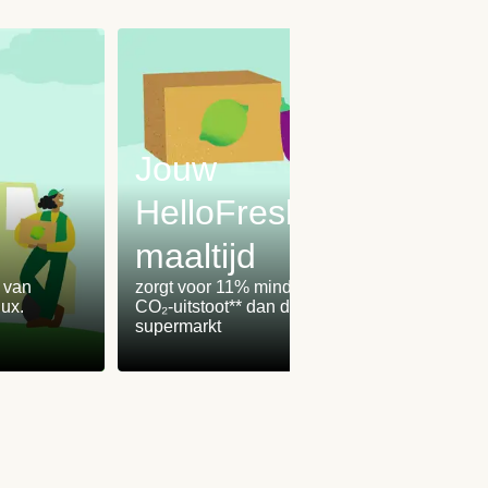
Jouw
HelloFresh-
maaltijd
Onz
% van
zorgt voor 11% minder
worden
ux.
CO₂-uitstoot** dan de
100% 
supermarkt
winden