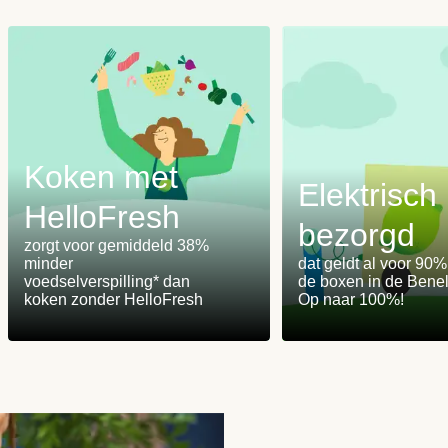
Koken met
Elektrisch
HelloFresh
bezorgd
m
zorgt voor gemiddeld 38%
minder
dat geldt al voor 90
voedselverspilling* dan
de boxen in de Benel
koken zonder HelloFresh
Op naar 100%!