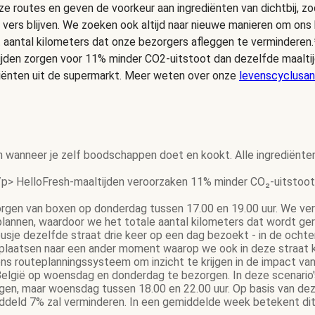
e routes en geven de voorkeur aan ingrediënten van dichtbij, zo
 vers blijven. We zoeken ook altijd naar nieuwe manieren om on
t aantal kilometers dat onze bezorgers afleggen te verminderen.
ijden zorgen voor 11% minder CO2-uitstoot dan dezelfde maalt
iënten uit de supermarkt. Meer weten over onze
levenscyclusan
n wanneer je zelf boodschappen doet en kookt. Alle ingrediënte
p> HelloFresh-maaltijden veroorzaken 11% minder CO₂-uitstoot 
gen van boxen op donderdag tussen 17.00 en 19.00 uur. We ver
 plannen, waardoor we het totale aantal kilometers dat wordt g
gbusje dezelfde straat drie keer op een dag bezoekt - in de och
rplaatsen naar een ander moment waarop we ook in deze straat 
s routeplanningssysteem om inzicht te krijgen in de impact van
elgië op woensdag en donderdag te bezorgen. In deze scenario's 
gen, maar woensdag tussen 18.00 en 22.00 uur. Op basis van dez
eld 7% zal verminderen. In een gemiddelde week betekent dit