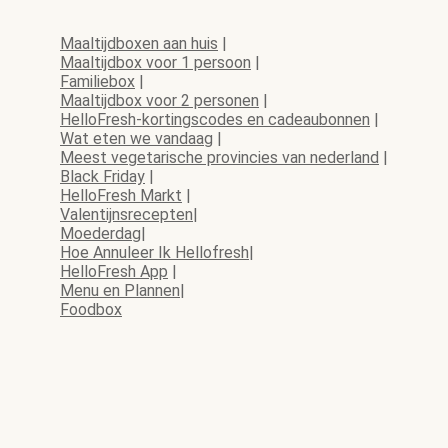
Maaltijdboxen aan huis
|
Maaltijdbox voor 1 persoon
|
Familiebox
|
Maaltijdbox voor 2 personen
|
HelloFresh-kortingscodes en cadeaubonnen
|
Wat eten we vandaag
|
Meest vegetarische provincies van nederland
|
Black Friday
|
HelloFresh Markt
|
Valentijnsrecepten
|
Moederdag
|
Hoe Annuleer Ik Hellofresh
|
HelloFresh App
|
Menu en Plannen
|
Foodbox