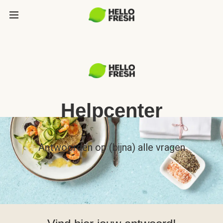
Helpcenter
Antwoorden op (bijna) alle vragen