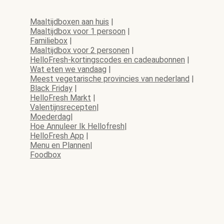
Maaltijdboxen aan huis
|
Maaltijdbox voor 1 persoon
|
Familiebox
|
Maaltijdbox voor 2 personen
|
HelloFresh-kortingscodes en cadeaubonnen
|
Wat eten we vandaag
|
Meest vegetarische provincies van nederland
|
Black Friday
|
HelloFresh Markt
|
Valentijnsrecepten
|
Moederdag
|
Hoe Annuleer Ik Hellofresh
|
HelloFresh App
|
Menu en Plannen
|
Foodbox