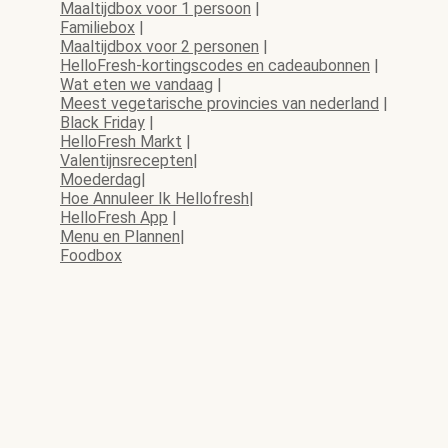
Maaltijdbox voor 1 persoon
|
Familiebox
|
Maaltijdbox voor 2 personen
|
HelloFresh-kortingscodes en cadeaubonnen
|
Wat eten we vandaag
|
Meest vegetarische provincies van nederland
|
Black Friday
|
HelloFresh Markt
|
Valentijnsrecepten
|
Moederdag
|
Hoe Annuleer Ik Hellofresh
|
HelloFresh App
|
Menu en Plannen
|
Foodbox