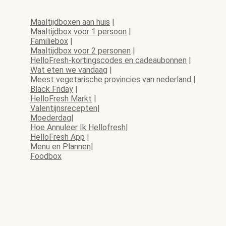
Maaltijdboxen aan huis
|
Maaltijdbox voor 1 persoon
|
Familiebox
|
Maaltijdbox voor 2 personen
|
HelloFresh-kortingscodes en cadeaubonnen
|
Wat eten we vandaag
|
Meest vegetarische provincies van nederland
|
Black Friday
|
HelloFresh Markt
|
Valentijnsrecepten
|
Moederdag
|
Hoe Annuleer Ik Hellofresh
|
HelloFresh App
|
Menu en Plannen
|
Foodbox