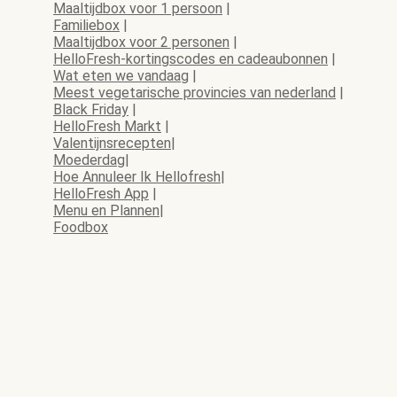
Maaltijdbox voor 1 persoon
|
Familiebox
|
Maaltijdbox voor 2 personen
|
HelloFresh-kortingscodes en cadeaubonnen
|
Wat eten we vandaag
|
Meest vegetarische provincies van nederland
|
Black Friday
|
HelloFresh Markt
|
Valentijnsrecepten
|
Moederdag
|
Hoe Annuleer Ik Hellofresh
|
HelloFresh App
|
Menu en Plannen
|
Foodbox