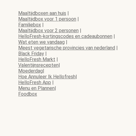
Maaltijdboxen aan huis
|
Maaltijdbox voor 1 persoon
|
Familiebox
|
Maaltijdbox voor 2 personen
|
HelloFresh-kortingscodes en cadeaubonnen
|
Wat eten we vandaag
|
Meest vegetarische provincies van nederland
|
Black Friday
|
HelloFresh Markt
|
Valentijnsrecepten
|
Moederdag
|
Hoe Annuleer Ik Hellofresh
|
HelloFresh App
|
Menu en Plannen
|
Foodbox