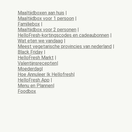
Maaltijdboxen aan huis
|
Maaltijdbox voor 1 persoon
|
Familiebox
|
Maaltijdbox voor 2 personen
|
HelloFresh-kortingscodes en cadeaubonnen
|
Wat eten we vandaag
|
Meest vegetarische provincies van nederland
|
Black Friday
|
HelloFresh Markt
|
Valentijnsrecepten
|
Moederdag
|
Hoe Annuleer Ik Hellofresh
|
HelloFresh App
|
Menu en Plannen
|
Foodbox