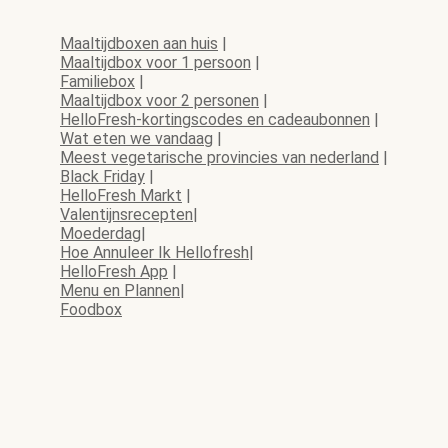
Maaltijdboxen aan huis
|
Maaltijdbox voor 1 persoon
|
Familiebox
|
Maaltijdbox voor 2 personen
|
HelloFresh-kortingscodes en cadeaubonnen
|
Wat eten we vandaag
|
Meest vegetarische provincies van nederland
|
Black Friday
|
HelloFresh Markt
|
Valentijnsrecepten
|
Moederdag
|
Hoe Annuleer Ik Hellofresh
|
HelloFresh App
|
Menu en Plannen
|
Foodbox