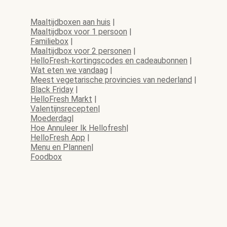
Maaltijdboxen aan huis
|
Maaltijdbox voor 1 persoon
|
Familiebox
|
Maaltijdbox voor 2 personen
|
HelloFresh-kortingscodes en cadeaubonnen
|
Wat eten we vandaag
|
Meest vegetarische provincies van nederland
|
Black Friday
|
HelloFresh Markt
|
Valentijnsrecepten
|
Moederdag
|
Hoe Annuleer Ik Hellofresh
|
HelloFresh App
|
Menu en Plannen
|
Foodbox