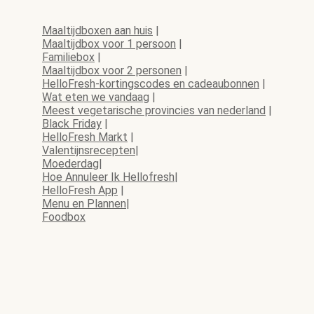
Maaltijdboxen aan huis
|
Maaltijdbox voor 1 persoon
|
Familiebox
|
Maaltijdbox voor 2 personen
|
HelloFresh-kortingscodes en cadeaubonnen
|
Wat eten we vandaag
|
Meest vegetarische provincies van nederland
|
Black Friday
|
HelloFresh Markt
|
Valentijnsrecepten
|
Moederdag
|
Hoe Annuleer Ik Hellofresh
|
HelloFresh App
|
Menu en Plannen
|
Foodbox