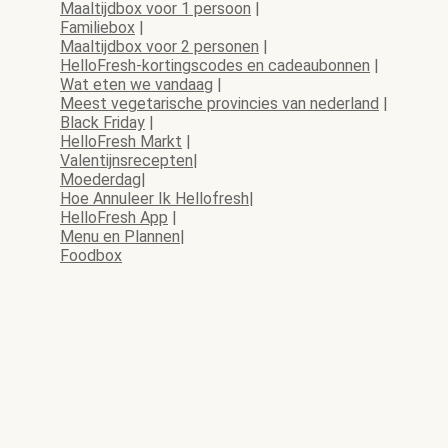
Maaltijdbox voor 1 persoon
|
Familiebox
|
Maaltijdbox voor 2 personen
|
HelloFresh-kortingscodes en cadeaubonnen
|
Wat eten we vandaag
|
Meest vegetarische provincies van nederland
|
Black Friday
|
HelloFresh Markt
|
Valentijnsrecepten
|
Moederdag
|
Hoe Annuleer Ik Hellofresh
|
HelloFresh App
|
Menu en Plannen
|
Foodbox