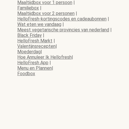
Maaltijdbox voor 1 persoon
|
Familiebox
|
Maaltijdbox voor 2 personen
|
HelloFresh-kortingscodes en cadeaubonnen
|
Wat eten we vandaag
|
Meest vegetarische provincies van nederland
|
Black Friday
|
HelloFresh Markt
|
Valentijnsrecepten
|
Moederdag
|
Hoe Annuleer Ik Hellofresh
|
HelloFresh App
|
Menu en Plannen
|
Foodbox