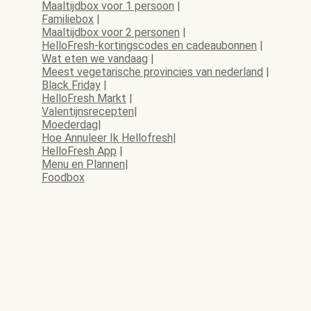
Maaltijdbox voor 1 persoon
|
Familiebox
|
Maaltijdbox voor 2 personen
|
HelloFresh-kortingscodes en cadeaubonnen
|
Wat eten we vandaag
|
Meest vegetarische provincies van nederland
|
Black Friday
|
HelloFresh Markt
|
Valentijnsrecepten
|
Moederdag
|
Hoe Annuleer Ik Hellofresh
|
HelloFresh App
|
Menu en Plannen
|
Foodbox