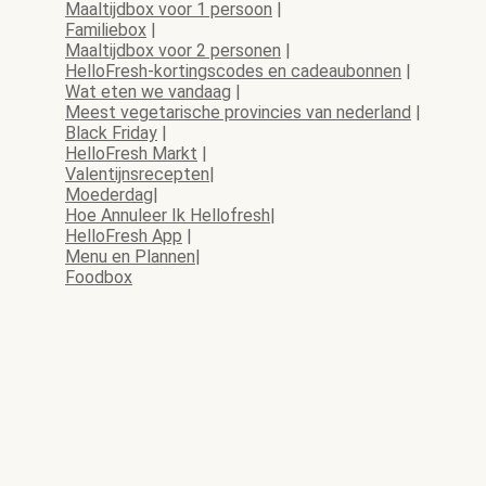
Maaltijdbox voor 1 persoon
|
Familiebox
|
Maaltijdbox voor 2 personen
|
HelloFresh-kortingscodes en cadeaubonnen
|
Wat eten we vandaag
|
Meest vegetarische provincies van nederland
|
Black Friday
|
HelloFresh Markt
|
Valentijnsrecepten
|
Moederdag
|
Hoe Annuleer Ik Hellofresh
|
HelloFresh App
|
Menu en Plannen
|
Foodbox