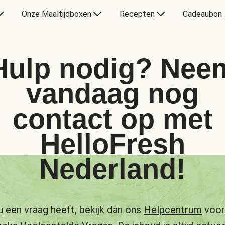
Onze Maaltijdboxen
Recepten
Cadeaubon
Hulp nodig? Nee
vandaag nog
contact op met
HelloFresh
Nederland!
u een vraag heeft, bekijk dan ons
Helpcentrum
voor