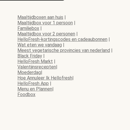
Maaltijdboxen aan huis
|
Maaltijdbox voor 1 persoon
|
Familiebox
|
Maaltijdbox voor 2 personen
|
HelloFresh-kortingscodes en cadeaubonnen
|
Wat eten we vandaag
|
Meest vegetarische provincies van nederland
|
Black Friday
|
HelloFresh Markt
|
Valentijnsrecepten
|
Moederdag
|
Hoe Annuleer Ik Hellofresh
|
HelloFresh App
|
Menu en Plannen
|
Foodbox