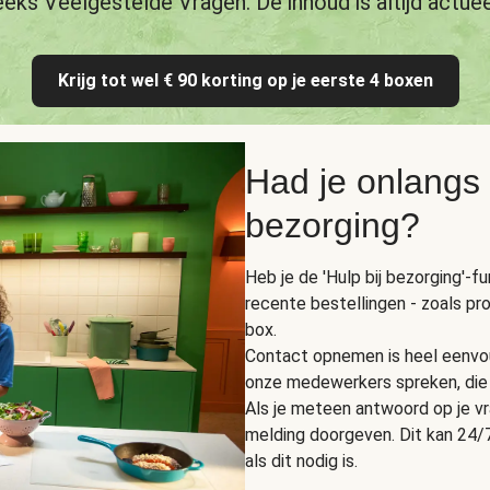
eeks Veelgestelde Vragen. De inhoud is altijd actuee
Krijg tot wel € 90 korting op je eerste 4 boxen
Had je onlangs
bezorging?
Heb je de 'Hulp bij bezorging'-f
recente bestellingen - zoals pr
box.
Contact opnemen is heel eenvou
onze medewerkers spreken, die 
Als je meteen antwoord op je vra
melding doorgeven. Dit kan 24/7
als dit nodig is.