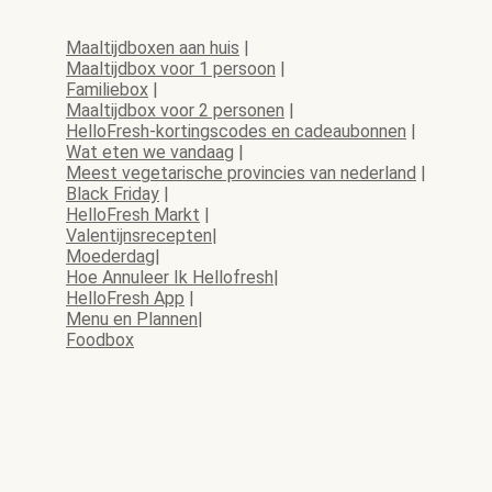
Maaltijdboxen aan huis
|
Maaltijdbox voor 1 persoon
|
Familiebox
|
Maaltijdbox voor 2 personen
|
HelloFresh-kortingscodes en cadeaubonnen
|
Wat eten we vandaag
|
Meest vegetarische provincies van nederland
|
Black Friday
|
HelloFresh Markt
|
Valentijnsrecepten
|
Moederdag
|
Hoe Annuleer Ik Hellofresh
|
HelloFresh App
|
Menu en Plannen
|
Foodbox