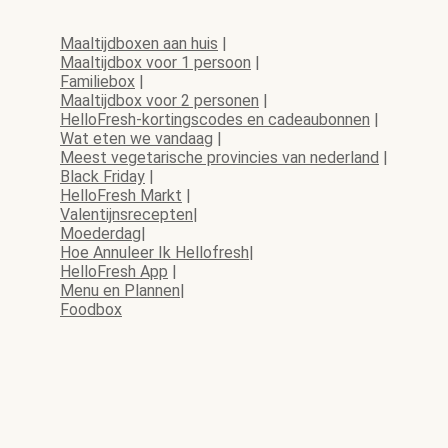
Maaltijdboxen aan huis
|
Maaltijdbox voor 1 persoon
|
Familiebox
|
Maaltijdbox voor 2 personen
|
HelloFresh-kortingscodes en cadeaubonnen
|
Wat eten we vandaag
|
Meest vegetarische provincies van nederland
|
Black Friday
|
HelloFresh Markt
|
Valentijnsrecepten
|
Moederdag
|
Hoe Annuleer Ik Hellofresh
|
HelloFresh App
|
Menu en Plannen
|
Foodbox