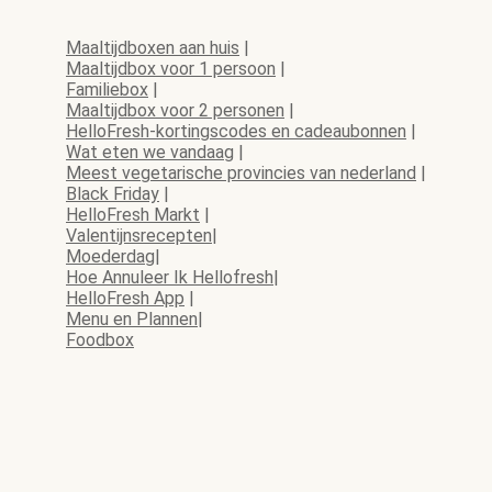
Maaltijdboxen aan huis
|
Maaltijdbox voor 1 persoon
|
Familiebox
|
Maaltijdbox voor 2 personen
|
HelloFresh-kortingscodes en cadeaubonnen
|
Wat eten we vandaag
|
Meest vegetarische provincies van nederland
|
Black Friday
|
HelloFresh Markt
|
Valentijnsrecepten
|
Moederdag
|
Hoe Annuleer Ik Hellofresh
|
HelloFresh App
|
Menu en Plannen
|
Foodbox