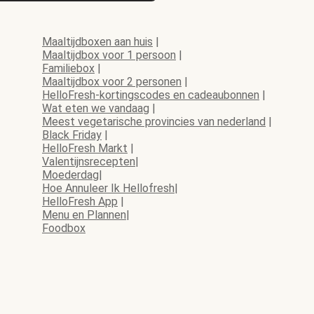
Maaltijdboxen aan huis
|
Maaltijdbox voor 1 persoon
|
Familiebox
|
Maaltijdbox voor 2 personen
|
HelloFresh-kortingscodes en cadeaubonnen
|
Wat eten we vandaag
|
Meest vegetarische provincies van nederland
|
Black Friday
|
HelloFresh Markt
|
Valentijnsrecepten
|
Moederdag
|
Hoe Annuleer Ik Hellofresh
|
HelloFresh App
|
Menu en Plannen
|
Foodbox