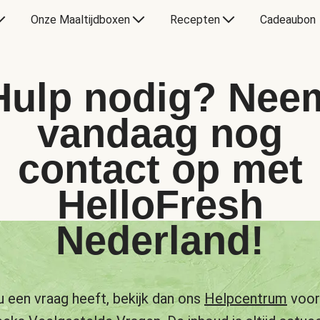
Onze Maaltijdboxen
Recepten
Cadeaubon
Hulp nodig? Nee
vandaag nog
contact op met
HelloFresh
Nederland!
u een vraag heeft, bekijk dan ons
Helpcentrum
voor