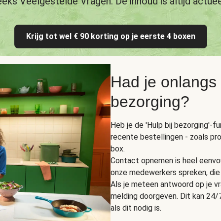
eeks Veelgestelde Vragen. De inhoud is altijd actuee
Krijg tot wel € 90 korting op je eerste 4 boxen
Had je onlangs
bezorging?
Heb je de 'Hulp bij bezorging'-f
recente bestellingen - zoals pr
box.
Contact opnemen is heel eenvou
onze medewerkers spreken, die 
Als je meteen antwoord op je vra
melding doorgeven. Dit kan 24/7
als dit nodig is.