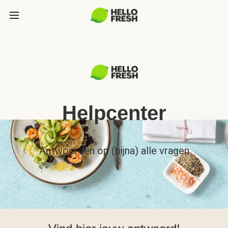
Helpcenter
Antwoorden op (bijna) alle vragen