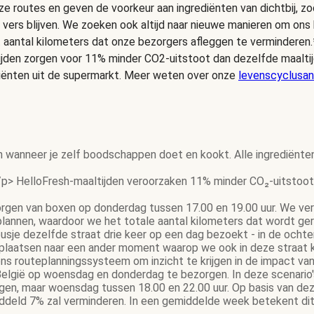
e routes en geven de voorkeur aan ingrediënten van dichtbij, zo
 vers blijven. We zoeken ook altijd naar nieuwe manieren om on
t aantal kilometers dat onze bezorgers afleggen te verminderen.
ijden zorgen voor 11% minder CO2-uitstoot dan dezelfde maalt
iënten uit de supermarkt. Meer weten over onze
levenscyclusan
n wanneer je zelf boodschappen doet en kookt. Alle ingrediënte
p> HelloFresh-maaltijden veroorzaken 11% minder CO₂-uitstoot 
gen van boxen op donderdag tussen 17.00 en 19.00 uur. We ver
 plannen, waardoor we het totale aantal kilometers dat wordt g
gbusje dezelfde straat drie keer op een dag bezoekt - in de och
rplaatsen naar een ander moment waarop we ook in deze straat 
s routeplanningssysteem om inzicht te krijgen in de impact van
elgië op woensdag en donderdag te bezorgen. In deze scenario's 
gen, maar woensdag tussen 18.00 en 22.00 uur. Op basis van dez
eld 7% zal verminderen. In een gemiddelde week betekent dit