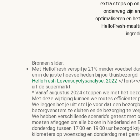
extra stops op onz
onderweg zijn en
optimaliseren en he
HelloFresh-maalt
ingred
Bronnen slider:
Met HelloFresh verspil je 21% minder voedsel da
en in de juiste hoeveelheden bij jou thuisbezorgd.
HelloFresh Levenscyclysanalyse, 2022
</font></
uit de supermarkt.
*
Vanaf augustus 2024 stoppen we met het bezor
Met deze wijziging kunnen we routes efficiënter
We leggen het je uit: stel je voor dat een bezor
bezorgvensters te sluiten en de bezorging te ve
We hebben verschillende scenario's getest met on
moeten afleggen om alle boxen in Nederland en B
donderdag tussen 17.00 en 19.00 uur bezorgd krij
kilometers op woensdag en donderdag met gemidd