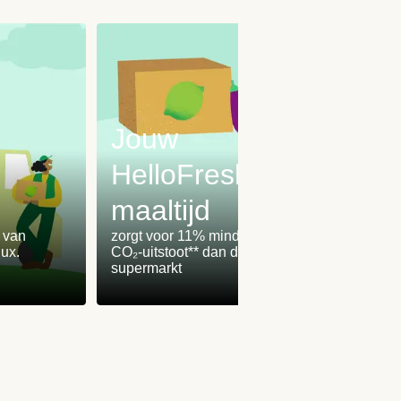
Jouw
HelloFresh-
maaltijd
Onz
% van
zorgt voor 11% minder
worden
ux.
CO₂-uitstoot** dan de
100% 
supermarkt
winden