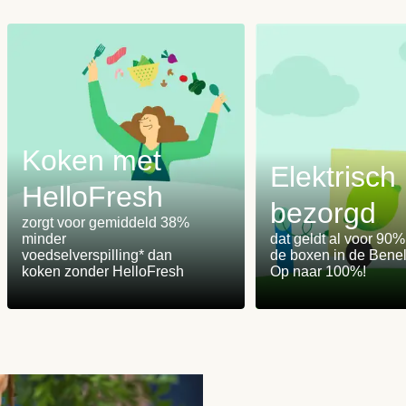
Koken met
Elektrisch
HelloFresh
bezorgd
m
zorgt voor gemiddeld 38%
minder
dat geldt al voor 90
voedselverspilling* dan
de boxen in de Benel
koken zonder HelloFresh
Op naar 100%!