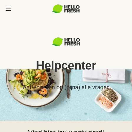
Helpcenter
Antwoorden op (bijna) alle vragen