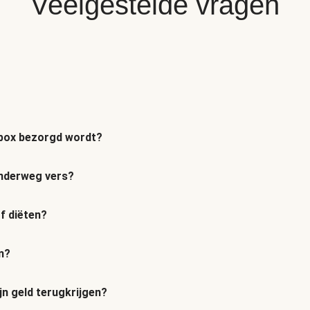
Veelgestelde vragen
n box bezorgd wordt?
 onderweg vers?
of diëten?
n?
jn geld terugkrijgen?