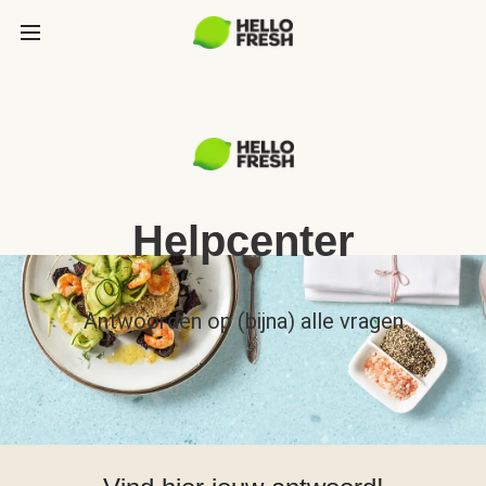
Helpcenter
Antwoorden op (bijna) alle vragen