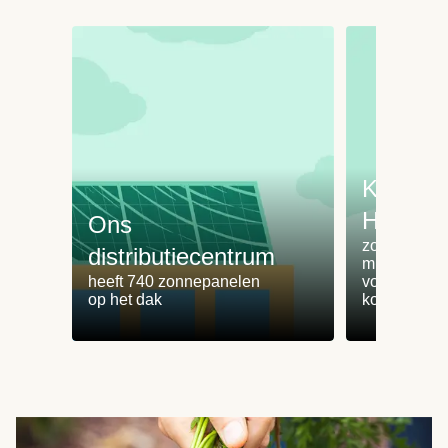
Koken 
HelloFr
Ons
zorgt voor 
distributiecentrum
minder
heeft 740 zonnepanelen
voedselvers
op het dak
koken zonde