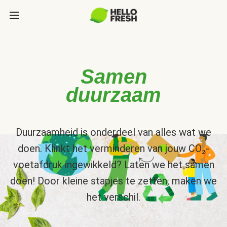
Samen
duurzaam
Duurzaamheid is onderdeel van alles wat we
doen. Klinkt het verminderen van jouw CO₂-
voetafdruk ingewikkeld? Laten we het samen
doen! Door kleine stapjes te zetten, maken we
het verschil.