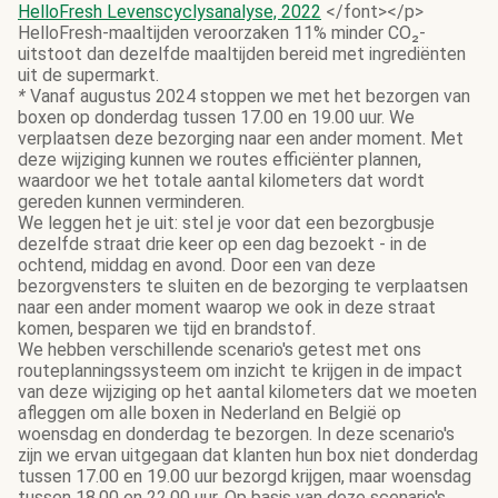
HelloFresh Levenscyclysanalyse, 2022
</font></p>
HelloFresh-maaltijden veroorzaken 11% minder CO₂-
uitstoot dan dezelfde maaltijden bereid met ingrediënten
uit de supermarkt.
*
Vanaf augustus 2024 stoppen we met het bezorgen van
boxen op donderdag tussen 17.00 en 19.00 uur. We
verplaatsen deze bezorging naar een ander moment. Met
deze wijziging kunnen we routes efficiënter plannen,
waardoor we het totale aantal kilometers dat wordt
gereden kunnen verminderen.
We leggen het je uit: stel je voor dat een bezorgbusje
dezelfde straat drie keer op een dag bezoekt - in de
ochtend, middag en avond. Door een van deze
bezorgvensters te sluiten en de bezorging te verplaatsen
naar een ander moment waarop we ook in deze straat
komen, besparen we tijd en brandstof.
We hebben verschillende scenario's getest met ons
routeplanningssysteem om inzicht te krijgen in de impact
van deze wijziging op het aantal kilometers dat we moeten
afleggen om alle boxen in Nederland en België op
woensdag en donderdag te bezorgen. In deze scenario's
zijn we ervan uitgegaan dat klanten hun box niet donderdag
tussen 17.00 en 19.00 uur bezorgd krijgen, maar woensdag
tussen 18.00 en 22.00 uur. Op basis van deze scenario's