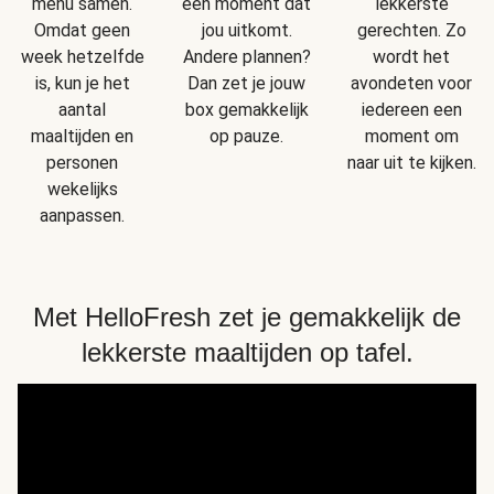
menu samen.
een moment dat
lekkerste
Omdat geen
jou uitkomt.
gerechten. Zo
week hetzelfde
Andere plannen?
wordt het
is, kun je het
Dan zet je jouw
avondeten voor
aantal
box gemakkelijk
iedereen een
maaltijden en
op pauze.
moment om
personen
naar uit te kijken.
wekelijks
aanpassen.
Met HelloFresh zet je gemakkelijk de
lekkerste maaltijden op tafel.