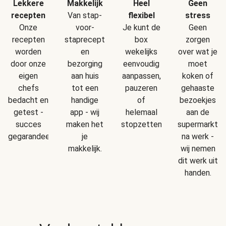
Makkelijk
Geen
Lekkere
Heel
Van stap-
stress
recepten
flexibel
voor-
Geen
Onze
Je kunt de
staprecepten
zorgen
recepten
box
en
over wat je
worden
wekelijks
bezorging
moet
door onze
eenvoudig
aan huis
koken of
eigen
aanpassen,
tot een
gehaaste
chefs
pauzeren
handige
bezoekjes
bedacht en
of
app - wij
aan de
getest -
helemaal
maken het
supermarkt
succes
stopzetten.
je
na werk -
gegarandeerd!
makkelijk.
wij nemen
dit werk uit
handen.