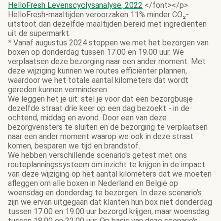
HelloFresh Levenscyclysanalyse, 2022
</font></p>
HelloFresh-maaltijden veroorzaken 11% minder CO₂-
uitstoot dan dezelfde maaltijden bereid met ingrediënten
uit de supermarkt.
*
Vanaf augustus 2024 stoppen we met het bezorgen van
boxen op donderdag tussen 17.00 en 19.00 uur. We
verplaatsen deze bezorging naar een ander moment. Met
deze wijziging kunnen we routes efficiënter plannen,
waardoor we het totale aantal kilometers dat wordt
gereden kunnen verminderen.
We leggen het je uit: stel je voor dat een bezorgbusje
dezelfde straat drie keer op een dag bezoekt - in de
ochtend, middag en avond. Door een van deze
bezorgvensters te sluiten en de bezorging te verplaatsen
naar een ander moment waarop we ook in deze straat
komen, besparen we tijd en brandstof.
We hebben verschillende scenario's getest met ons
routeplanningssysteem om inzicht te krijgen in de impact
van deze wijziging op het aantal kilometers dat we moeten
afleggen om alle boxen in Nederland en België op
woensdag en donderdag te bezorgen. In deze scenario's
zijn we ervan uitgegaan dat klanten hun box niet donderdag
tussen 17.00 en 19.00 uur bezorgd krijgen, maar woensdag
tussen 18.00 en 22.00 uur. Op basis van deze scenario's