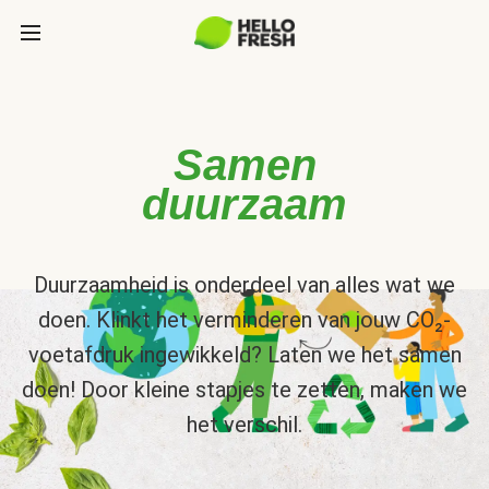
Samen
duurzaam
Duurzaamheid is onderdeel van alles wat we
doen. Klinkt het verminderen van jouw CO₂-
voetafdruk ingewikkeld? Laten we het samen
doen! Door kleine stapjes te zetten, maken we
het verschil.