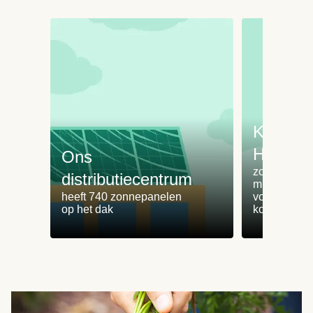
Koken 
HelloFr
Ons
zorgt voor 
distributiecentrum
minder
heeft 740 zonnepanelen
voedselvers
op het dak
koken zonde