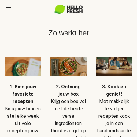
Zo werkt het
1. Kies jouw
2. Ontvang
3. Kook en
favoriete
jouw box
geniet!
recepten
Krijg een box vol
Met makkelijk
Kies jouw box en
met de beste
te volgen
stel elke week
verse
recepten kook
uit vele
ingrediënten
je in een
recepten jouw
thuisbezorgd, op
handomdraai de