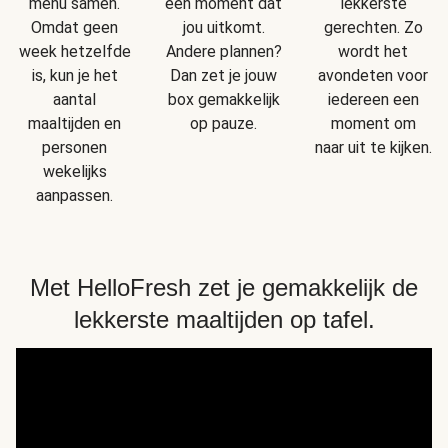
menu samen.
een moment dat
lekkerste
Omdat geen
jou uitkomt.
gerechten. Zo
week hetzelfde
Andere plannen?
wordt het
is, kun je het
Dan zet je jouw
avondeten voor
aantal
box gemakkelijk
iedereen een
maaltijden en
op pauze.
moment om
personen
naar uit te kijken.
wekelijks
aanpassen.
Met HelloFresh zet je gemakkelijk de
lekkerste maaltijden op tafel.