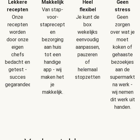
Makkelijk
Geen
Lekkere
Heel
Van stap-
stress
recepten
flexibel
voor-
Geen
Onze
Je kunt de
staprecepten
zorgen
recepten
box
en
over wat je
worden
wekelijks
bezorging
moet
door onze
eenvoudig
aan huis
koken of
eigen
aanpassen,
tot een
gehaaste
chefs
pauzeren
handige
bezoekjes
bedacht en
of
app - wij
aan de
getest -
helemaal
maken het
supermarkt
succes
stopzetten.
je
na werk -
gegarandeerd!
makkelijk.
wij nemen
dit werk uit
handen.