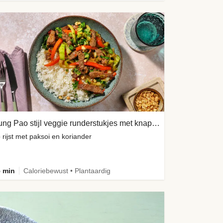
Kung Pao stijl veggie runderstukjes met knapperige pinda's
 rijst met paksoi en koriander
 min
Caloriebewust • Plantaardig