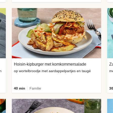
Hoisin-kipburger met komkommersalade
Za
n
op wortelbroodje met aardappelpartjes en taugé
me
40 min
Familie
30