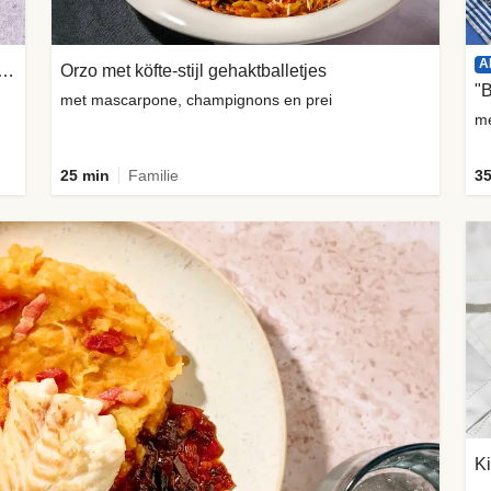
A
 in bladerdeeg met gekaramelliseerde ui
Orzo met köfte-stijl gehaktballetjes
"
met mascarpone, champignons en prei
me
25 min
Familie
35
Ki