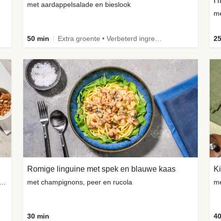
met aardappelsalade en bieslook
me
50 min
Extra groente • Verbeterd ingrediënt
25
Romige linguine met spek en blauwe kaas
Ki
ng-geitenkaasbolletjes, amandelen en verse kruiden
met champignons, peer en rucola
me
30 min
40