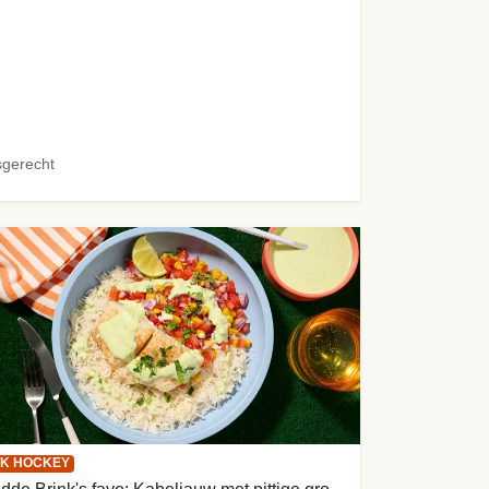
sgerecht
K HOCKEY