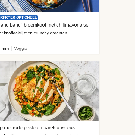
IRFRYER OPTIONEEL
Bang bang" bloemkool met chilimayonaise
t knoflookrijst en crunchy groenten
 min
Veggie
p met rode pesto en parelcouscous