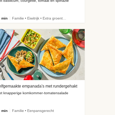
t basilicum, courgette, tomaat en spinazie
 min
Familie • Eiwitrijk • Extra groente • Verbeterd ingrediënt
elfgemaakte empanada's met rundergehakt
t knapperige komkommer-tomatensalade
 min
Familie • Eenpansgerecht