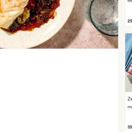
me
25
Z
me
35