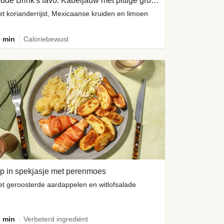
Hidde Brink's favo: Kabeljauw met pittige groene yoghurtsaus
t korianderrijst, Mexicaanse kruiden en limoen
 min
Caloriebewust
p in spekjasje met perenmoes
t geroosterde aardappelen en witlofsalade
 min
Verbeterd ingrediënt