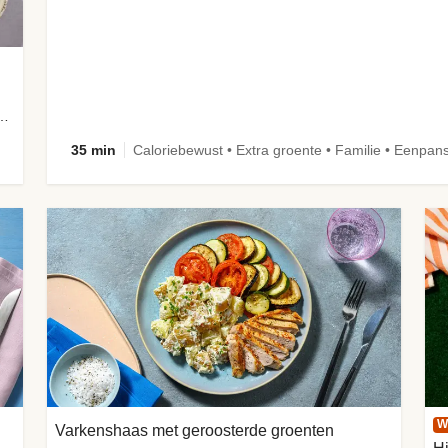
aus met snelle ingelegde komkommer
35 min
Caloriebewust • Extra groente • Familie • Eenpan
W
Varkenshaas met geroosterde groenten