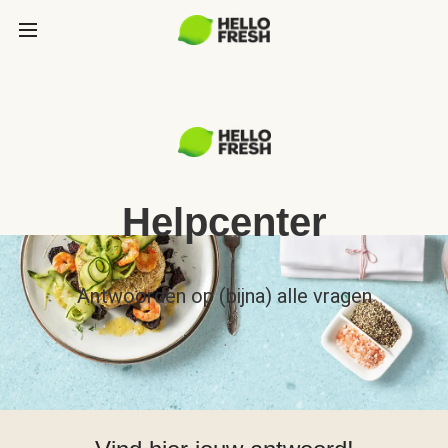
Helpcenter
Antwoorden op (bijna) alle vragen