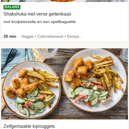
BALANS
Shakshuka met verse geitenkaas
met krulpeterselie en een speltbaguette
35 min
Veggie • Caloriebewust • Eenpansgerecht
Zelfgemaakte kipnuggets