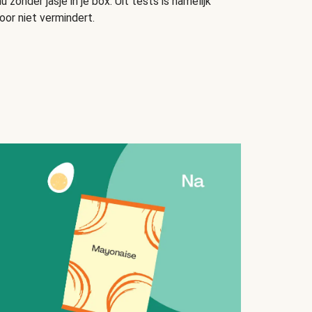
u zonder jasje in je box. Uit tests is namelijk
oor niet vermindert.