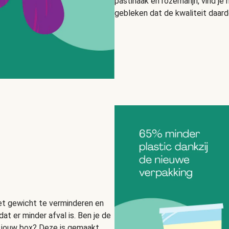
pastinaak en rozemarijn, vind je n
gebleken dat de kwaliteit daard
et gewicht te verminderen en
at er minder afval is. Ben je de
 jouw box? Deze is gemaakt