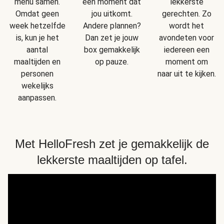
menu samen.
een moment dat
lekkerste
Omdat geen
jou uitkomt.
gerechten. Zo
week hetzelfde
Andere plannen?
wordt het
is, kun je het
Dan zet je jouw
avondeten voor
aantal
box gemakkelijk
iedereen een
maaltijden en
op pauze.
moment om
personen
naar uit te kijken.
wekelijks
aanpassen.
Met HelloFresh zet je gemakkelijk de
lekkerste maaltijden op tafel.