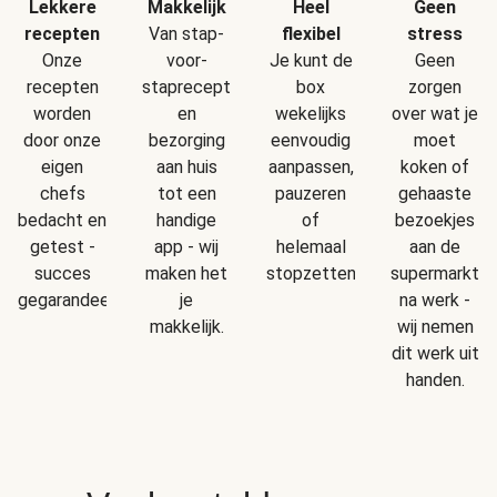
Makkelijk
Geen
Lekkere
Heel
Van stap-
stress
recepten
flexibel
voor-
Geen
Onze
Je kunt de
staprecepten
zorgen
recepten
box
en
over wat je
worden
wekelijks
bezorging
moet
door onze
eenvoudig
aan huis
koken of
eigen
aanpassen,
tot een
gehaaste
chefs
pauzeren
handige
bezoekjes
bedacht en
of
app - wij
aan de
getest -
helemaal
maken het
supermarkt
succes
stopzetten.
je
na werk -
gegarandeerd!
makkelijk.
wij nemen
dit werk uit
handen.