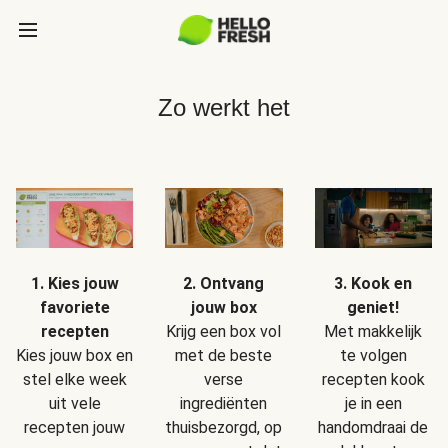
Zo werkt het
1. Kies jouw
2. Ontvang
3. Kook en
favoriete
jouw box
geniet!
recepten
Krijg een box vol
Met makkelijk
Kies jouw box en
met de beste
te volgen
stel elke week
verse
recepten kook
uit vele
ingrediënten
je in een
recepten jouw
thuisbezorgd, op
handomdraai de