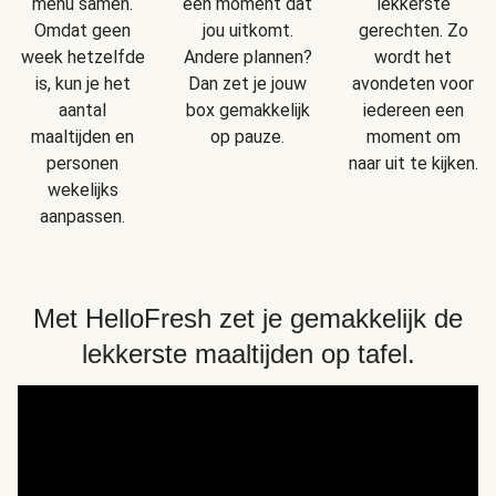
menu samen.
een moment dat
lekkerste
Omdat geen
jou uitkomt.
gerechten. Zo
week hetzelfde
Andere plannen?
wordt het
is, kun je het
Dan zet je jouw
avondeten voor
aantal
box gemakkelijk
iedereen een
maaltijden en
op pauze.
moment om
personen
naar uit te kijken.
wekelijks
aanpassen.
Met HelloFresh zet je gemakkelijk de
lekkerste maaltijden op tafel.