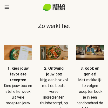
Zo werkt het
1. Kies jouw
2. Ontvang
3. Kook en
favoriete
jouw box
geniet!
recepten
Krijg een box vol
Met makkelijk
Kies jouw box en
met de beste
te volgen
stel elke week
verse
recepten kook
uit vele
ingrediënten
je in een
recepten jouw
thuisbezorgd, op
handomdraai de