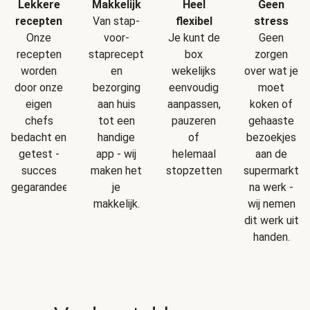
Makkelijk
Geen
Lekkere
Heel
Van stap-
stress
recepten
flexibel
voor-
Geen
Onze
Je kunt de
staprecepten
zorgen
recepten
box
en
over wat je
worden
wekelijks
bezorging
moet
door onze
eenvoudig
aan huis
koken of
eigen
aanpassen,
tot een
gehaaste
chefs
pauzeren
handige
bezoekjes
bedacht en
of
app - wij
aan de
getest -
helemaal
maken het
supermarkt
succes
stopzetten.
je
na werk -
gegarandeerd!
makkelijk.
wij nemen
dit werk uit
handen.