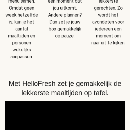
menu samen.
een moment dat
lekkerste
Omdat geen
jou uitkomt.
gerechten. Zo
week hetzelfde
Andere plannen?
wordt het
is, kun je het
Dan zet je jouw
avondeten voor
aantal
box gemakkelijk
iedereen een
maaltijden en
op pauze.
moment om
personen
naar uit te kijken.
wekelijks
aanpassen.
Met HelloFresh zet je gemakkelijk de
lekkerste maaltijden op tafel.