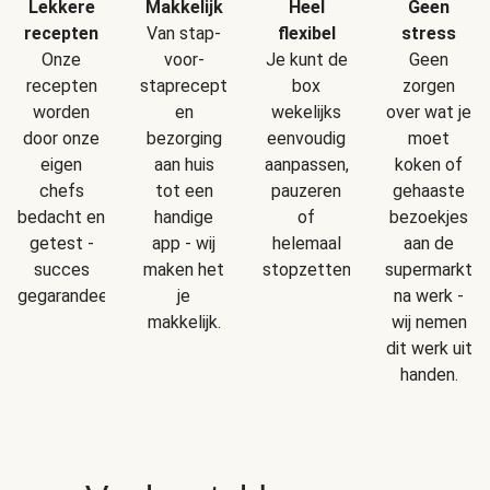
Makkelijk
Geen
Lekkere
Heel
Van stap-
stress
recepten
flexibel
voor-
Geen
Onze
Je kunt de
staprecepten
zorgen
recepten
box
en
over wat je
worden
wekelijks
bezorging
moet
door onze
eenvoudig
aan huis
koken of
eigen
aanpassen,
tot een
gehaaste
chefs
pauzeren
handige
bezoekjes
bedacht en
of
app - wij
aan de
getest -
helemaal
maken het
supermarkt
succes
stopzetten.
je
na werk -
gegarandeerd!
makkelijk.
wij nemen
dit werk uit
handen.