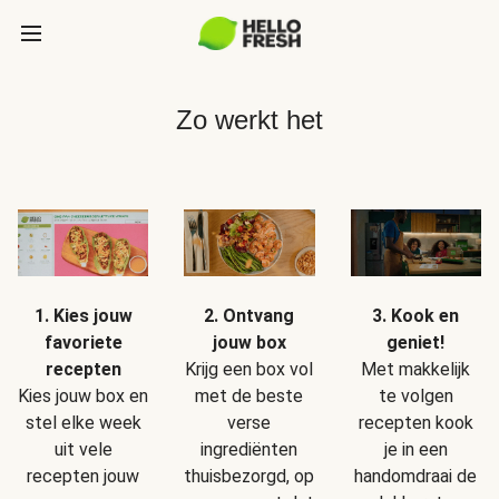
Zo werkt het
1. Kies jouw
2. Ontvang
3. Kook en
favoriete
jouw box
geniet!
recepten
Krijg een box vol
Met makkelijk
Kies jouw box en
met de beste
te volgen
stel elke week
verse
recepten kook
uit vele
ingrediënten
je in een
recepten jouw
thuisbezorgd, op
handomdraai de