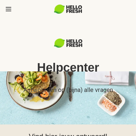
Helpcenter
Antwoorden op (bijna) alle vragen