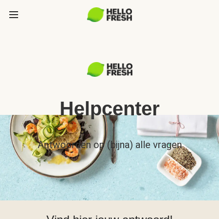
Helpcenter
Antwoorden op (bijna) alle vragen