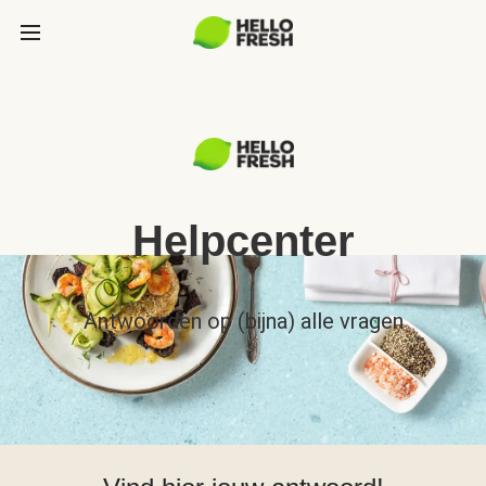
Helpcenter
Antwoorden op (bijna) alle vragen