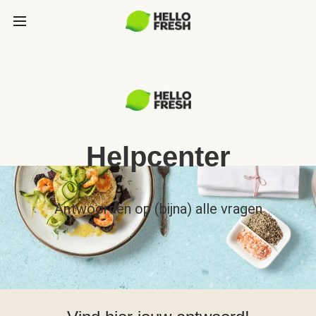
Helpcenter
Antwoorden op (bijna) alle vragen