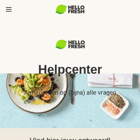
Helpcenter
Antwoorden op (bijna) alle vragen