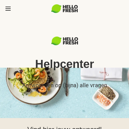
Helpcenter
Antwoorden op (bijna) alle vragen