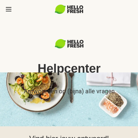
Helpcenter
Antwoorden op (bijna) alle vragen